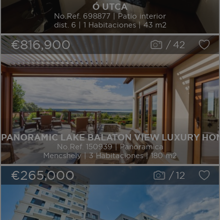
Ó UTCA
No.Ref. 698877 | Patio interior
dist. 6 | 1 Habitaciones | 43 m2
€816,900
/
42
PANORAMIC LAKE BALATON VIEW LUXURY HO
No.Ref. 150939 | Panoramica
Mencshely | 3 Habitaciones | 180 m2
€265,000
/
12