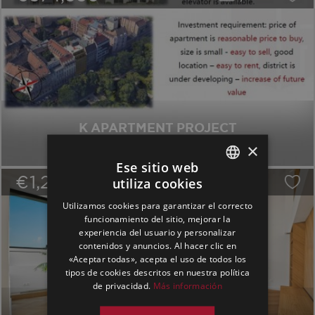
K APARTMENT PROJECT
No.Ref. 404762 | JardÃ­n
×
dist. 8 | 1 Habitaciones | 78 m2
Ese sitio web
€1,299,000
/
35
utiliza cookies
ENGLISH
Utilizamos cookies para garantizar el correcto
GERMAN
funcionamiento del sitio, mejorar la
experiencia del usuario y personalizar
SPANISH
contenidos y anuncios. Al hacer clic en
«Aceptar todas», acepta el uso de todos los
tipos de cookies descritos en nuestra política
de privacidad.
Más información