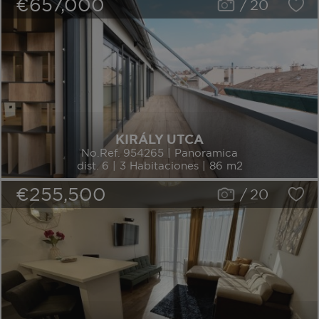
€657,000
/
20
KIRÁLY UTCA
No.Ref. 954265 | Panoramica
dist. 6 | 3 Habitaciones | 86 m2
€255,500
/
20