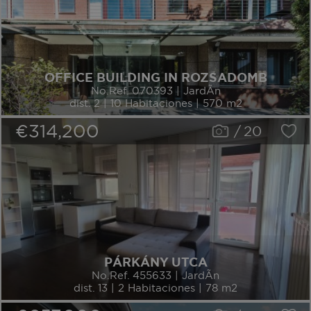
OFFICE BUILDING IN ROZSADOMB
No.Ref. 070393 | JardÃ­n
dist. 2 | 10 Habitaciones | 570 m2
€314,200
/
20
PÁRKÁNY UTCA
No.Ref. 455633 | JardÃ­n
dist. 13 | 2 Habitaciones | 78 m2