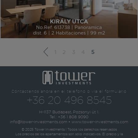
KIRÁLY UTCA
No.Ref. 613738 | Panoramica
dist. 6 | 2 Habitaciones | 99 m2
1
2
3
4
5
Contáctenos ahora en el teléfono o vía el formulario
+36 20 496 8545
H-1137 Budapest, Pozsonyi út 1.
Tel.:
+36 1 808 9090
info@tower-investments.com
•
www.tower-investments.com
© 2025 Tower Investments | Todos los derechos reservados
Los precios de los apartamentos son sólo indicativos. El precio y la