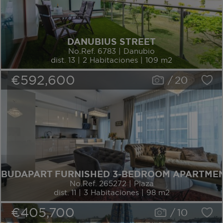
DANUBIUS STREET
No.Ref. 6783 | Danubio
dist. 13 | 2 Habitaciones | 109 m2
€592,600
/
20
BUDAPART FURNISHED 3-BEDROOM APARTME
No.Ref. 265272 | Plaza
dist. 11 | 3 Habitaciones | 98 m2
€405,700
/
10