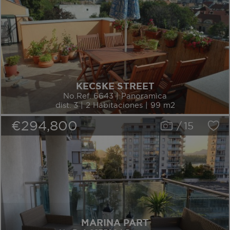
KECSKE STREET
No.Ref. 6643 | Panoramica
dist. 3 | 2 Habitaciones | 99 m2
€294,800
/
15
MARINA PART