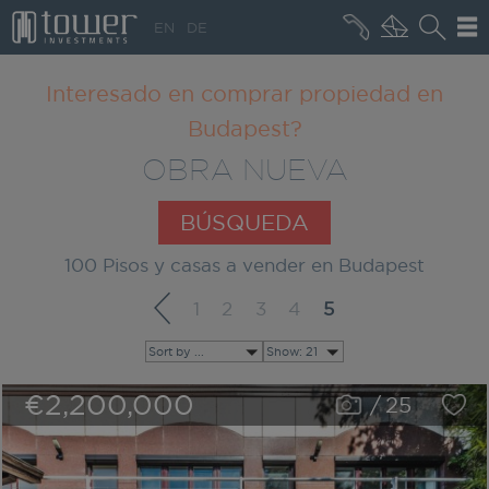
+36 20 496 8545
EN
DE
QUIÉNES SOMOS
Interesado en comprar propiedad en
Budapest?
OBRA NUEVA
BÚSQUEDA
100 Pisos y casas a vender en Budapest
1
2
3
4
5
Sort by ...
Show: 21
€2,200,000
/
25