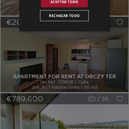
OPERA TERRACE
ACEPTAR TODO
No.Ref. 64231 | Calle
dist. 6 | 3 Habitaciones | 221 m2
RECHAZAR TODO
€204,600
/
18
APARTMENT FOR RENT AT ORCZY TÉR
No.Ref. 729636 | Calle
dist. 8 | 1 Habitaciones | 50 m2
€789,600
/
28