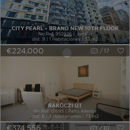
CITY PEARL – BRAND NEW 10TH FLOOR
No.Ref. 952926 | JardÃ­n
dist. 9 | 1 Habitaciones | 53 m2
€224,000
/
17
RÁKÓCZI ÚT
No.Ref. 01695 | Patio interior
dist. 8 | 3 Habitaciones | 73 m2
€374,556
/
10